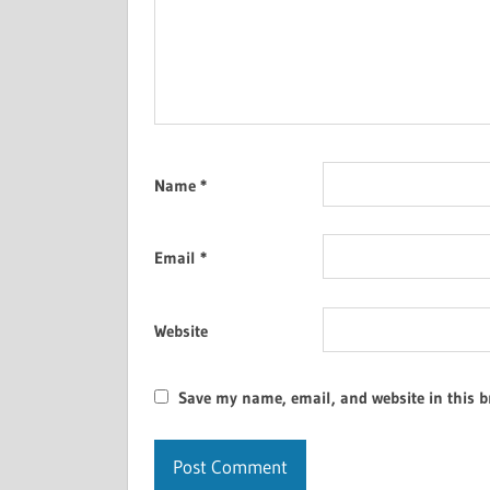
Name
*
Email
*
Website
Save my name, email, and website in this b