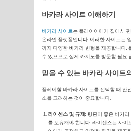
바카라 사이트 이해하기
바카라 사이트
는 플레이어에게 집에서 편
온라인 플랫폼입니다. 이러한 사이트는 
까지 다양한 바카라 변형을 제공합니다. 
수 있으므로 실제 카지노를 방문할 필요 
믿을 수 있는 바카라 사이트
플레이할 바카라 사이트를 선택할 때 안전
소를 고려하는 것이 중요합니다.
라이센스 및 규제:
평판이 좋은 바카라
를 보유해야 합니다. 라이센스는 사이
어에게 공정하고 안전한 환경을 제공합