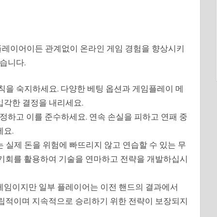
플레이어이든 관계없이 온라인 게임 경험을 향상시키
같습니다.
칙을 숙지하세요. 다양한 베팅 옵션과 게임플레이 메
입각한 결정을 내리세요.
정하고 이를 준수하세요. 연속 손실을 피하고 연패 중
세요.
 실제 돈을 위험에 빠뜨리지 않고 연습할 수 있는 무
 기회를 활용하여 기술을 연마하고 전략을 개발하십시
게임이지만 일부 플레이어는 이전 핸드의 결과에서
독립적이며 지속적으로 승리하기 위한 전략이 보장되지