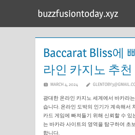
Skip
buzzfusiontoday.xyz
to
content
Baccarat Bli
라인 카지노 추천
MARCH 4, 2024
GLENTOBY3@GMAIL.C
광대한 온라인 카지노 세계에서 바카라는 
습니다. 온라인 도박의 인기가 계속해서 
카드 게임에 빠져들기 위해 신뢰할 수 있
는 바카라 사이트의 영역을 탐구하여 초
합니다.