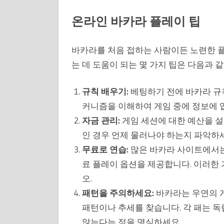
온라인 바카라 플레이 팁
바카라를 처음 접하는 사람이든 노련한 
는 데 도움이 되는 몇 가지 팁은 다음과 
규칙 배우기:
베팅하기 전에 바카라 규
커니즘을 이해하여 게임 중에 정보에 
자금 관리:
게임 세션에 대한 예산을 설
인 경우 언제 물러나야 하는지 파악하
무료로 연습:
많은 바카라 사이트에서는
료 플레이 옵션을 제공합니다. 이러한
오.
패턴을 주의하세요:
바카라는 우연의 
패턴이나 추세를 찾습니다. 각 패는 
않는다는 점을 명심하세요.