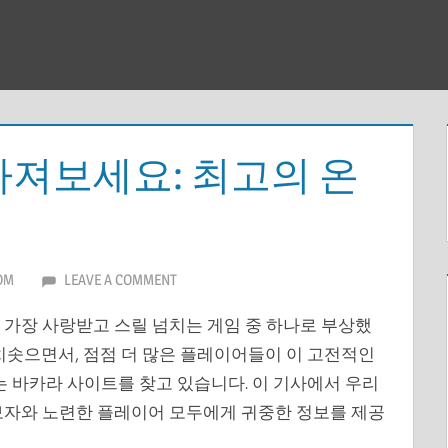
ss에 빠져보세요: 최고의 온
OM
LEAVE A COMMENT
가장 사랑받고 스릴 넘치는 게임 중 하나로 부상했
치솟으면서, 점점 더 많은 플레이어들이 이 고전적인
는 바카라 사이트를 찾고 있습니다. 이 기사에서 우리
보자와 노련한 플레이어 모두에게 귀중한 정보를 제공