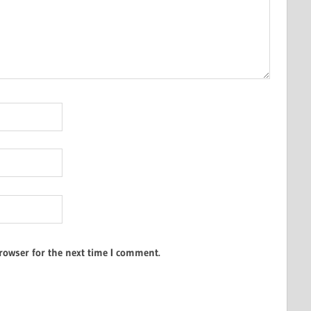
rowser for the next time I comment.