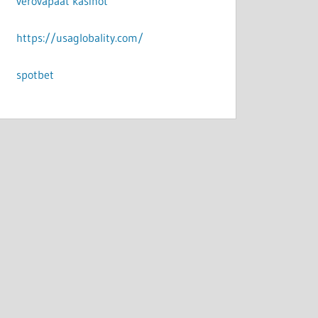
verovapaat kasinot
https://usaglobality.com/
spotbet