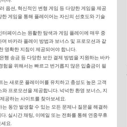
러 옵션, 혁신적인 변형 게임 등 다양한 게임을 제공
양한 게임을 통해 플레이어는 자신의 선호도와 기술
인터페이스는 원활한 탐색과 게임 플레이에 매우 중
하며 바카라 플레이 방법과 보너스 및 프로모션과 같
한 명확한 지침이 제공되어야 합니다.
, 은행 송금 등 다양한 보안 결제 방법을 지원하는 바카
 경험을 위해서는 빠르고 번거롭지 않은 입출금이 필
트는 새로운 플레이어를 유치하고 충성도 높은 고객
와 프로모션을 제공합니다. 넉넉한 환영 보너스, 지
을 제공하는 사이트를 찾아보세요.
는 동안 발생할 수 있는 모든 문제나 질문을 해결하
. 실시간 채팅, 이메일 또는 전화를 통해 연중무휴
세요.